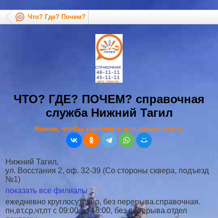
Что? Где? Почем?
ЧТО? ГДЕ? ПОЧЕМ? справочная
служба Нижний Тагил
Нажми, чтобы запомнить или распечатать:
Нижний Тагил,
ул. Восстания 2, оф. 32-39 (Со стороны сквера, подъезд
№1)
показать все филиалы
ежедневно круглосуточно, без перерыва.справочная.
пн,вт,ср,чт,пт c 09:00 до 18:00, без перерыва.отдел