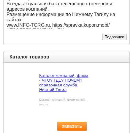
Всегда актуальная база телефонных номеров и
адресов компаний.
Размещение информации по Нижнему Тагилу на
сайтах:
www.INFO-TORG.ru, https://spravka.kupon.mobi/
ЧТО? ГДЕ? ПОЧЕМ? в ВКонтакте
vk.com/spravka461111
Подробнее
ЧТО? ГДЕ? ПОЧЕМ в Одноклассниках
ok.ru/spravka4611
Мы всегда доступны Вам по двум лучшим номерам
Каталог товаров
46-11-11, 45-11-11!
Каталог компаний, фирм
- ЧТО? ГДЕ? ПОЧЕМ?
справочная служба
Нижний Тагил
Каталог компаний, фирм на info-
torg.ru
заказать